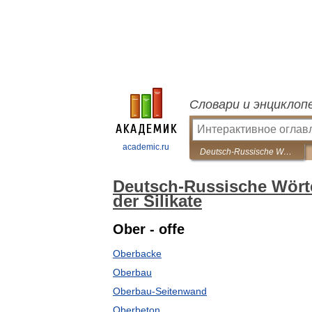
Словари и энциклоп
academic.ru
Deutsch-Russische Wörterbuch der Chemie und Technologie der Silikate
Deutsch-Russische Wört
der Silikate
Ober - offe
Oberbacke
Oberbau
Oberbau-Seitenwand
Oberbeton