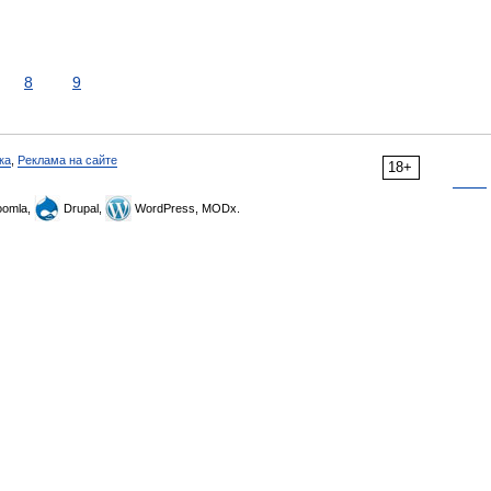
8
9
ка
,
Реклама на сайте
18+
omla,
Drupal,
WordPress, MODx.