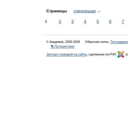
Страницы
следующая
→
1
2
3
4
5
6
7
© Академик, 2000-2026
Обратная связь:
Техподдерж
👣 Путешествия
Экспорт словарей на сайты
, сделанные на PHP,
Jo