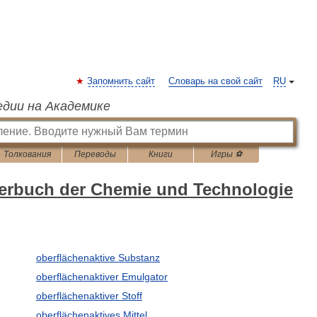
Запомнить сайт
Словарь на свой сайт
RU
едии на Академике
Толкования
Переводы
Книги
Игры ⚽
erbuch der Chemie und Technologie
oberflächenaktive Substanz
oberflächenaktiver Emulgator
oberflächenaktiver Stoff
oberflächenaktives Mittel